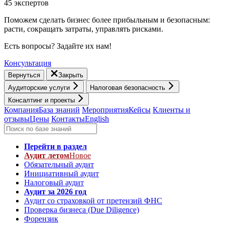
45 экспертов
Поможем сделать бизнес более прибыльным и безопасным:
расти, cокращать затраты, управлять рисками.
Есть вопросы? Задайте их нам!
Консультация
Вернуться
Закрыть
Аудиторские услуги
Налоговая безопасность
Консалтинг и проекты
Компания
База знаний
Мероприятия
Кейсы
Клиенты и
отзывы
Цены
Контакты
English
Перейти в раздел
Аудит летом
Новое
Обязательный аудит
Инициативный аудит
Налоговый аудит
Аудит за 2026 год
Аудит со страховкой от претензий ФНС
Проверка бизнеса (Due Diligence)
Форензик