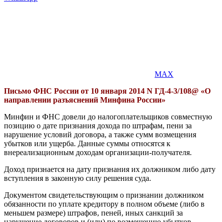
MAX
Письмо ФНС России от 10 января 2014 N ГД-4-3/108@ «О
направлении разъяснений Минфина России»
Минфин и ФНС довели до налогоплательщиков совместную
позицию о дате признания дохода по штрафам, пени за
нарушение условий договора, а также сумм возмещения
убытков или ущерба. Данные суммы относятся к
внереализационным доходам организации-получателя.
Доход признается на дату признания их должником либо дату
вступления в законную силу решения суда.
Документом свидетельствующим о признании должником
обязанности по уплате кредитору в полном объеме (либо в
меньшем размере) штрафов, пеней, иных санкций за
нарушение договоров и (или) по возмещению убытков