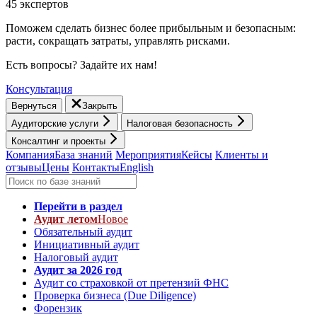
45 экспертов
Поможем сделать бизнес более прибыльным и безопасным:
расти, cокращать затраты, управлять рисками.
Есть вопросы? Задайте их нам!
Консультация
Вернуться
Закрыть
Аудиторские услуги
Налоговая безопасность
Консалтинг и проекты
Компания
База знаний
Мероприятия
Кейсы
Клиенты и
отзывы
Цены
Контакты
English
Перейти в раздел
Аудит летом
Новое
Обязательный аудит
Инициативный аудит
Налоговый аудит
Аудит за 2026 год
Аудит со страховкой от претензий ФНС
Проверка бизнеса (Due Diligence)
Форензик