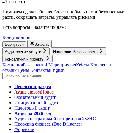
45 экспертов
Поможем сделать бизнес более прибыльным и безопасным:
расти, cокращать затраты, управлять рисками.
Есть вопросы? Задайте их нам!
Консультация
Вернуться
Закрыть
Аудиторские услуги
Налоговая безопасность
Консалтинг и проекты
Компания
База знаний
Мероприятия
Кейсы
Клиенты и
отзывы
Цены
Контакты
English
Перейти в раздел
Аудит летом
Новое
Обязательный аудит
Инициативный аудит
Налоговый аудит
Аудит за 2026 год
Аудит со страховкой от претензий ФНС
Проверка бизнеса (Due Diligence)
Форензик