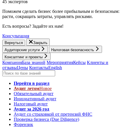
45 экспертов
Поможем сделать бизнес более прибыльным и безопасным:
расти, cокращать затраты, управлять рисками.
Есть вопросы? Задайте их нам!
Консультация
Вернуться
Закрыть
Аудиторские услуги
Налоговая безопасность
Консалтинг и проекты
Компания
База знаний
Мероприятия
Кейсы
Клиенты и
отзывы
Цены
Контакты
English
Перейти в раздел
Аудит летом
Новое
Обязательный аудит
Инициативный аудит
Налоговый аудит
Аудит за 2026 год
Аудит со страховкой от претензий ФНС
Проверка бизнеса (Due Diligence)
Форензик