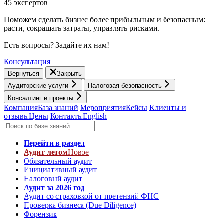
45 экспертов
Поможем сделать бизнес более прибыльным и безопасным:
расти, cокращать затраты, управлять рисками.
Есть вопросы? Задайте их нам!
Консультация
Вернуться
Закрыть
Аудиторские услуги
Налоговая безопасность
Консалтинг и проекты
Компания
База знаний
Мероприятия
Кейсы
Клиенты и
отзывы
Цены
Контакты
English
Перейти в раздел
Аудит летом
Новое
Обязательный аудит
Инициативный аудит
Налоговый аудит
Аудит за 2026 год
Аудит со страховкой от претензий ФНС
Проверка бизнеса (Due Diligence)
Форензик