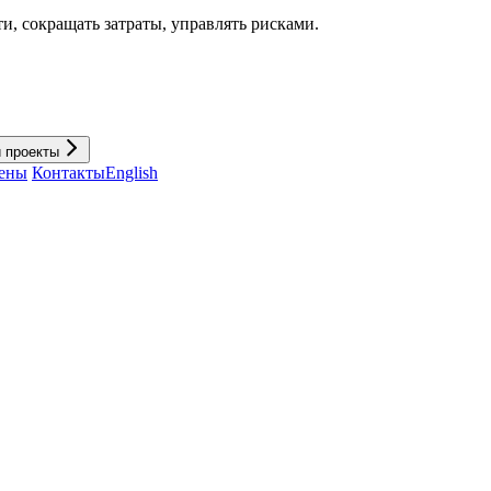
и, cокращать затраты, управлять рисками.
и проекты
ены
Контакты
English