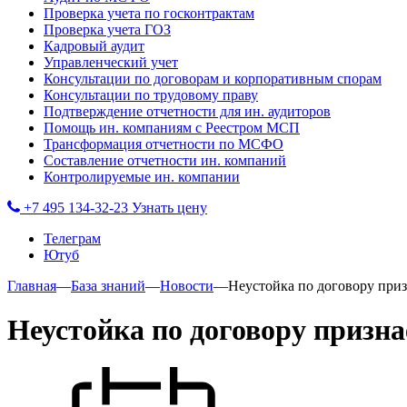
Проверка учета по госконтрактам
Проверка учета ГОЗ
Кадровый аудит
Управленческий учет
Консультации по договорам и корпоративным спорам
Консультации по трудовому праву
Подтверждение отчетности для ин. аудиторов
Помощь ин. компаниям с Реестром МСП
Трансформация отчетности по МСФО
Составление отчетности ин. компаний
Контролируемые ин. компании
+7 495 134-32-23
Узнать цену
Телеграм
Ютуб
Главная
—
База знаний
—
Новости
—
Неустойка по договору приз
Неустойка по договору призна