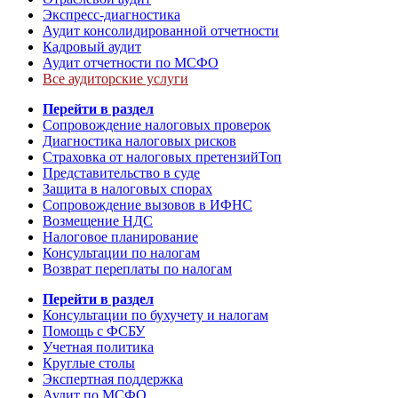
Экспресс-диагностика
Аудит консолидированной отчетности
Кадровый аудит
Аудит отчетности по МСФО
Все аудиторские услуги
Перейти в раздел
Сопровождение налоговых проверок
Диагностика налоговых рисков
Страховка от налоговых претензий
Топ
Представительство в суде
Защита в налоговых спорах
Сопровождение вызовов в ИФНС
Возмещение НДС
Налоговое планирование
Консультации по налогам
Возврат переплаты по налогам
Перейти в раздел
Консультации по бухучету и налогам
Помощь с ФСБУ
Учетная политика
Круглые столы
Экспертная поддержка
Аудит по МСФО