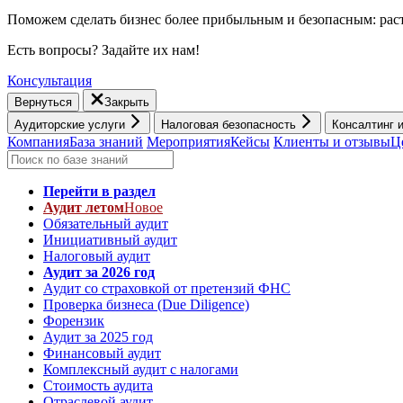
Поможем сделать бизнес более прибыльным и безопасным: раст
Есть вопросы? Задайте их нам!
Консультация
Вернуться
Закрыть
Аудиторские услуги
Налоговая безопасность
Консалтинг 
Компания
База знаний
Мероприятия
Кейсы
Клиенты и отзывы
Ц
Перейти в раздел
Аудит летом
Новое
Обязательный аудит
Инициативный аудит
Налоговый аудит
Аудит за 2026 год
Аудит со страховкой от претензий ФНС
Проверка бизнеса (Due Diligence)
Форензик
Аудит за 2025 год
Финансовый аудит
Комплексный аудит с налогами
Стоимость аудита
Отраслевой аудит