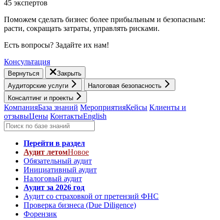
45 экспертов
Поможем сделать бизнес более прибыльным и безопасным:
расти, cокращать затраты, управлять рисками.
Есть вопросы? Задайте их нам!
Консультация
Вернуться
Закрыть
Аудиторские услуги
Налоговая безопасность
Консалтинг и проекты
Компания
База знаний
Мероприятия
Кейсы
Клиенты и
отзывы
Цены
Контакты
English
Перейти в раздел
Аудит летом
Новое
Обязательный аудит
Инициативный аудит
Налоговый аудит
Аудит за 2026 год
Аудит со страховкой от претензий ФНС
Проверка бизнеса (Due Diligence)
Форензик