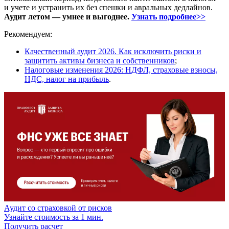
и учете и устранить их без спешки и авральных дедлайнов.
Аудит летом — умнее и выгоднее.
Узнать подробнее>>
Рекомендуем:
Качественный аудит 2026. Как исключить риски и
защитить активы бизнеса и собственников
;
Налоговые изменения 2026: НДФЛ, страховые взносы,
НДС, налог на прибыль
.
Аудит со страховкой от рисков
Узнайте стоимость за 1 мин.
Получить расчет