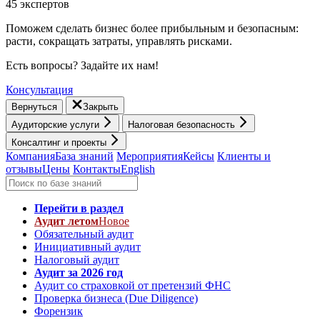
45 экспертов
Поможем сделать бизнес более прибыльным и безопасным:
расти, cокращать затраты, управлять рисками.
Есть вопросы? Задайте их нам!
Консультация
Вернуться
Закрыть
Аудиторские услуги
Налоговая безопасность
Консалтинг и проекты
Компания
База знаний
Мероприятия
Кейсы
Клиенты и
отзывы
Цены
Контакты
English
Перейти в раздел
Аудит летом
Новое
Обязательный аудит
Инициативный аудит
Налоговый аудит
Аудит за 2026 год
Аудит со страховкой от претензий ФНС
Проверка бизнеса (Due Diligence)
Форензик