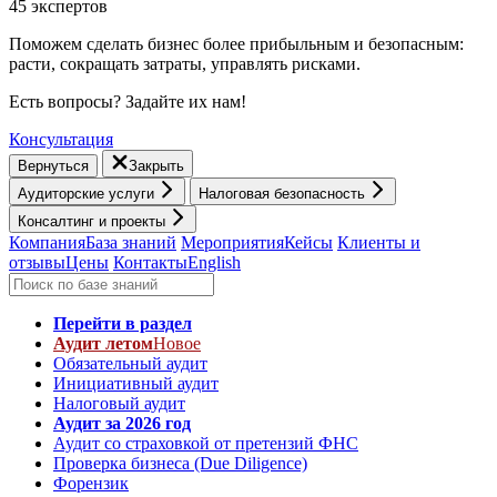
45 экспертов
Поможем сделать бизнес более прибыльным и безопасным:
расти, cокращать затраты, управлять рисками.
Есть вопросы? Задайте их нам!
Консультация
Вернуться
Закрыть
Аудиторские услуги
Налоговая безопасность
Консалтинг и проекты
Компания
База знаний
Мероприятия
Кейсы
Клиенты и
отзывы
Цены
Контакты
English
Перейти в раздел
Аудит летом
Новое
Обязательный аудит
Инициативный аудит
Налоговый аудит
Аудит за 2026 год
Аудит со страховкой от претензий ФНС
Проверка бизнеса (Due Diligence)
Форензик