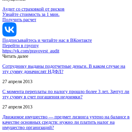
Аудит со страховкой от рисков
Узнайте стоимость за 1 мин.
Получить расчет
Подписывайтесь и читайте нас в ВКонтакте
Перейти в группу
https://vk.com/pravovest_audit
Читать далее
Сотруднику выданы подотчетные деньги. В каком случае на
эту сумму доначислят НДФЛ?
27 апреля 2013
С момента переплаты по налогу прошло более 3 лет. Зачтут ли
эту сумму в счет погашения недоимки?
27 апреля 2013
Движимое имущество — предмет лизинга учтено на балансе в
качестве основных средств: нужно ли платить налог на
имущество организаций?