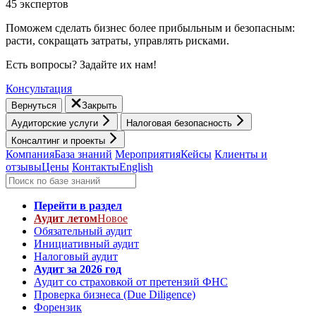
45 экспертов
Поможем сделать бизнес более прибыльным и безопасным:
расти, cокращать затраты, управлять рисками.
Есть вопросы? Задайте их нам!
Консультация
Вернуться
Закрыть
Аудиторские услуги
Налоговая безопасность
Консалтинг и проекты
Компания
База знаний
Мероприятия
Кейсы
Клиенты и
отзывы
Цены
Контакты
English
Перейти в раздел
Аудит летом
Новое
Обязательный аудит
Инициативный аудит
Налоговый аудит
Аудит за 2026 год
Аудит со страховкой от претензий ФНС
Проверка бизнеса (Due Diligence)
Форензик