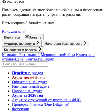
45 экспертов
Поможем сделать бизнес более прибыльным и безопасным:
расти, cокращать затраты, управлять рисками.
Есть вопросы? Задайте их нам!
Консультация
Вернуться
Закрыть
Аудиторские услуги
Налоговая безопасность
Консалтинг и проекты
Компания
База знаний
Мероприятия
Кейсы
Клиенты и
отзывы
Цены
Контакты
English
Перейти в раздел
Аудит летом
Новое
Обязательный аудит
Инициативный аудит
Налоговый аудит
Аудит за 2026 год
Аудит со страховкой от претензий ФНС
Проверка бизнеса (Due Diligence)
Форензик