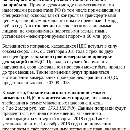
на прибыль
. Причем сделки между взаимозависимыми
налоговыми резидентами РФ (в том числе применяющими
спецрежимы) освободили от контроля за трансфертными
ценами, если объём доходов по ним не превышает 1 млрд
руб. в год. А в отношении сделок с взаимозависимыми
лицами, не являющимися налоговыми резидентами,
установлен «неконтролируемый порог» в 60 млн. руб.
Большинство поправок, касающихся НДС вступят в силу
совсем скоро. Так, с 3 сентября 2018 года с трех до двух
месяцев
будет сокращен срок камеральной проверки
деклараций по НДС
. Правда, в случае обнаружения
нарушений, срок камеральной проверки может быть продлён
до трех месяцев. Такие изменения будут применяться
в отношении камеральных проверок деклараций по НДС,
представленных после 03.09.2018.
Кроме того,
больше налогоплательщиков сможет
возмещать НДС в заявительном порядке
, поскольку
требования к сумме уплаченных налогов снижены
с 7 до 2 млрд руб. (
ст. 176.1 НК РФ
). Данные поправки будут
применяться, начиная с возмещения, заявленного
в декларации за четвертый квартал 2018 года. Также
установлено, что с 1 октября 2018 года при получении
предоплаты в счёт передачи имущественных прав, указанных