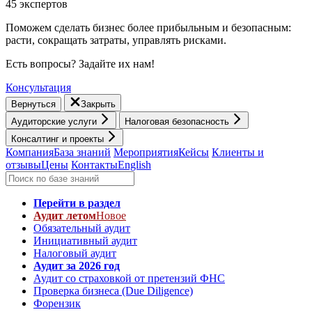
45 экспертов
Поможем сделать бизнес более прибыльным и безопасным:
расти, cокращать затраты, управлять рисками.
Есть вопросы? Задайте их нам!
Консультация
Вернуться
Закрыть
Аудиторские услуги
Налоговая безопасность
Консалтинг и проекты
Компания
База знаний
Мероприятия
Кейсы
Клиенты и
отзывы
Цены
Контакты
English
Перейти в раздел
Аудит летом
Новое
Обязательный аудит
Инициативный аудит
Налоговый аудит
Аудит за 2026 год
Аудит со страховкой от претензий ФНС
Проверка бизнеса (Due Diligence)
Форензик