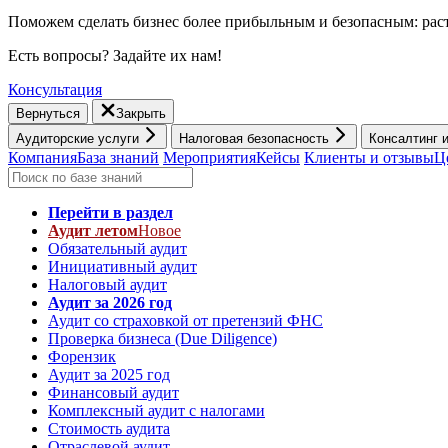
Поможем сделать бизнес более прибыльным и безопасным: раст
Есть вопросы? Задайте их нам!
Консультация
Вернуться
Закрыть
Аудиторские услуги
Налоговая безопасность
Консалтинг 
Компания
База знаний
Мероприятия
Кейсы
Клиенты и отзывы
Ц
Перейти в раздел
Аудит летом
Новое
Обязательный аудит
Инициативный аудит
Налоговый аудит
Аудит за 2026 год
Аудит со страховкой от претензий ФНС
Проверка бизнеса (Due Diligence)
Форензик
Аудит за 2025 год
Финансовый аудит
Комплексный аудит с налогами
Стоимость аудита
Отраслевой аудит