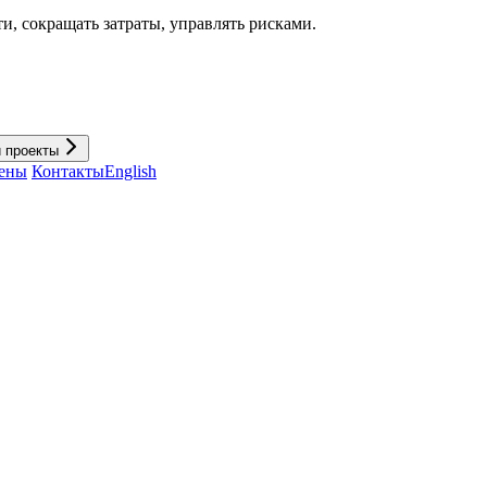
и, cокращать затраты, управлять рисками.
и проекты
ены
Контакты
English