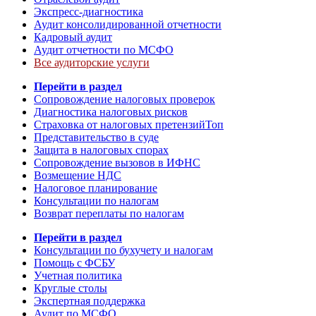
Экспресс-диагностика
Аудит консолидированной отчетности
Кадровый аудит
Аудит отчетности по МСФО
Все аудиторские услуги
Перейти в раздел
Сопровождение налоговых проверок
Диагностика налоговых рисков
Страховка от налоговых претензий
Топ
Представительство в суде
Защита в налоговых спорах
Сопровождение вызовов в ИФНС
Возмещение НДС
Налоговое планирование
Консультации по налогам
Возврат переплаты по налогам
Перейти в раздел
Консультации по бухучету и налогам
Помощь с ФСБУ
Учетная политика
Круглые столы
Экспертная поддержка
Аудит по МСФО