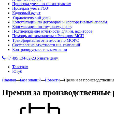
Проверка учета по госконтрактам
Проверка учета ГОЗ
Кадровый аудит
Управленческий учет
Консультации по договорам и корпоративным спорам
Консультации по трудовому праву
Подтверждение отчетности для ин. аудиторов
Помощь ин. компаниям с Реестром МСП
Трансформация отчетности по МСФО
Составление отчетности ин. компаний
Контролируемые ин. компании
+7 495 134-32-23
Узнать цену
Телеграм
Ютуб
Главная
—
База знаний
—
Новости
—
Премии за производственны
Премии за производственные