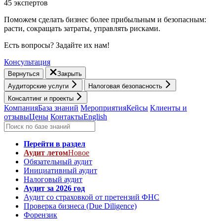
45 экспертов
Поможем сделать бизнес более прибыльным и безопасным:
расти, cокращать затраты, управлять рисками.
Есть вопросы? Задайте их нам!
Консультация
Вернуться
Закрыть
Аудиторские услуги
Налоговая безопасность
Консалтинг и проекты
Компания
База знаний
Мероприятия
Кейсы
Клиенты и
отзывы
Цены
Контакты
English
Перейти в раздел
Аудит летом
Новое
Обязательный аудит
Инициативный аудит
Налоговый аудит
Аудит за 2026 год
Аудит со страховкой от претензий ФНС
Проверка бизнеса (Due Diligence)
Форензик