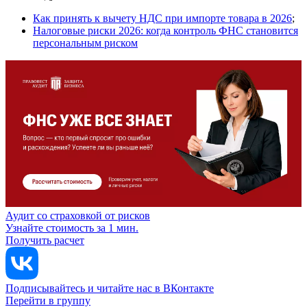
Как принять к вычету НДС при импорте товара в 2026
;
Налоговые риски 2026: когда контроль ФНС становится
персональным риском
Аудит со страховкой от рисков
Узнайте стоимость за 1 мин.
Получить расчет
Подписывайтесь и читайте нас в ВКонтакте
Перейти в группу