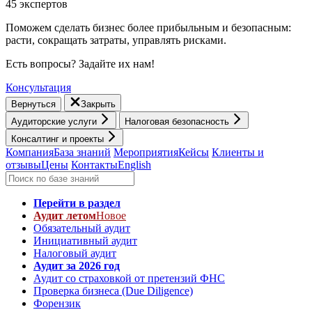
45 экспертов
Поможем сделать бизнес более прибыльным и безопасным:
расти, cокращать затраты, управлять рисками.
Есть вопросы? Задайте их нам!
Консультация
Вернуться
Закрыть
Аудиторские услуги
Налоговая безопасность
Консалтинг и проекты
Компания
База знаний
Мероприятия
Кейсы
Клиенты и
отзывы
Цены
Контакты
English
Перейти в раздел
Аудит летом
Новое
Обязательный аудит
Инициативный аудит
Налоговый аудит
Аудит за 2026 год
Аудит со страховкой от претензий ФНС
Проверка бизнеса (Due Diligence)
Форензик