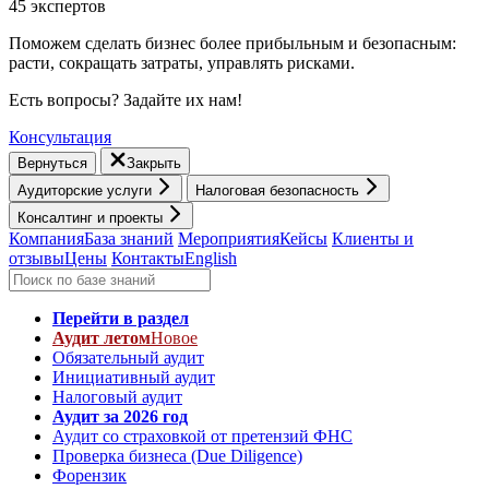
45 экспертов
Поможем сделать бизнес более прибыльным и безопасным:
расти, cокращать затраты, управлять рисками.
Есть вопросы? Задайте их нам!
Консультация
Вернуться
Закрыть
Аудиторские услуги
Налоговая безопасность
Консалтинг и проекты
Компания
База знаний
Мероприятия
Кейсы
Клиенты и
отзывы
Цены
Контакты
English
Перейти в раздел
Аудит летом
Новое
Обязательный аудит
Инициативный аудит
Налоговый аудит
Аудит за 2026 год
Аудит со страховкой от претензий ФНС
Проверка бизнеса (Due Diligence)
Форензик