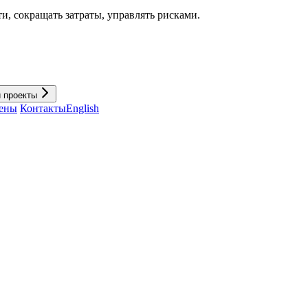
и, cокращать затраты, управлять рисками.
и проекты
ены
Контакты
English