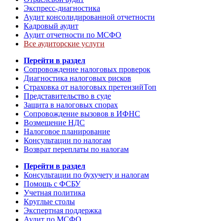
Экспресс-диагностика
Аудит консолидированной отчетности
Кадровый аудит
Аудит отчетности по МСФО
Все аудиторские услуги
Перейти в раздел
Сопровождение налоговых проверок
Диагностика налоговых рисков
Страховка от налоговых претензий
Топ
Представительство в суде
Защита в налоговых спорах
Сопровождение вызовов в ИФНС
Возмещение НДС
Налоговое планирование
Консультации по налогам
Возврат переплаты по налогам
Перейти в раздел
Консультации по бухучету и налогам
Помощь с ФСБУ
Учетная политика
Круглые столы
Экспертная поддержка
Аудит по МСФО