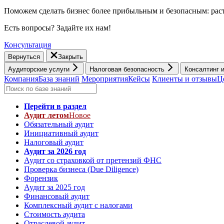
Поможем сделать бизнес более прибыльным и безопасным: раст
Есть вопросы? Задайте их нам!
Консультация
Вернуться
Закрыть
Аудиторские услуги
Налоговая безопасность
Консалтинг 
Компания
База знаний
Мероприятия
Кейсы
Клиенты и отзывы
Ц
Перейти в раздел
Аудит летом
Новое
Обязательный аудит
Инициативный аудит
Налоговый аудит
Аудит за 2026 год
Аудит со страховкой от претензий ФНС
Проверка бизнеса (Due Diligence)
Форензик
Аудит за 2025 год
Финансовый аудит
Комплексный аудит с налогами
Стоимость аудита
Отраслевой аудит