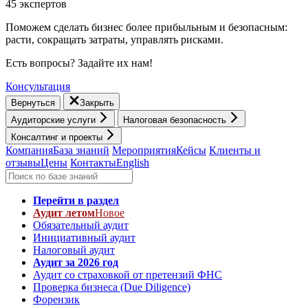
45 экспертов
Поможем сделать бизнес более прибыльным и безопасным:
расти, cокращать затраты, управлять рисками.
Есть вопросы? Задайте их нам!
Консультация
Вернуться
Закрыть
Аудиторские услуги
Налоговая безопасность
Консалтинг и проекты
Компания
База знаний
Мероприятия
Кейсы
Клиенты и
отзывы
Цены
Контакты
English
Перейти в раздел
Аудит летом
Новое
Обязательный аудит
Инициативный аудит
Налоговый аудит
Аудит за 2026 год
Аудит со страховкой от претензий ФНС
Проверка бизнеса (Due Diligence)
Форензик