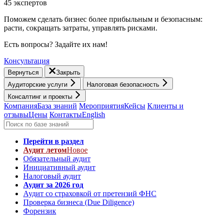
45 экспертов
Поможем сделать бизнес более прибыльным и безопасным:
расти, cокращать затраты, управлять рисками.
Есть вопросы? Задайте их нам!
Консультация
Вернуться
Закрыть
Аудиторские услуги
Налоговая безопасность
Консалтинг и проекты
Компания
База знаний
Мероприятия
Кейсы
Клиенты и
отзывы
Цены
Контакты
English
Перейти в раздел
Аудит летом
Новое
Обязательный аудит
Инициативный аудит
Налоговый аудит
Аудит за 2026 год
Аудит со страховкой от претензий ФНС
Проверка бизнеса (Due Diligence)
Форензик