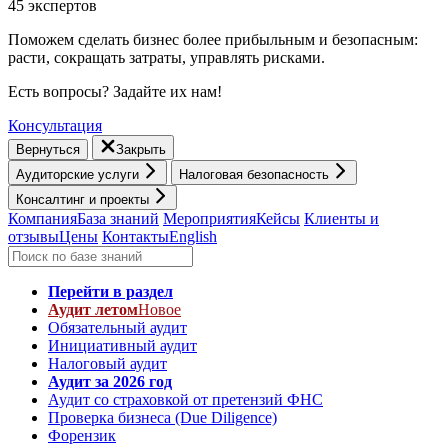
45 экспертов
Поможем сделать бизнес более прибыльным и безопасным:
расти, cокращать затраты, управлять рисками.
Есть вопросы? Задайте их нам!
Консультация
Вернуться
Закрыть
Аудиторские услуги
Налоговая безопасность
Консалтинг и проекты
Компания
База знаний
Мероприятия
Кейсы
Клиенты и
отзывы
Цены
Контакты
English
Перейти в раздел
Аудит летом
Новое
Обязательный аудит
Инициативный аудит
Налоговый аудит
Аудит за 2026 год
Аудит со страховкой от претензий ФНС
Проверка бизнеса (Due Diligence)
Форензик