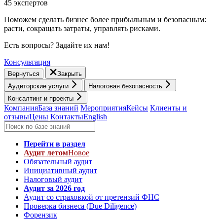
45 экспертов
Поможем сделать бизнес более прибыльным и безопасным:
расти, cокращать затраты, управлять рисками.
Есть вопросы? Задайте их нам!
Консультация
Вернуться
Закрыть
Аудиторские услуги
Налоговая безопасность
Консалтинг и проекты
Компания
База знаний
Мероприятия
Кейсы
Клиенты и
отзывы
Цены
Контакты
English
Перейти в раздел
Аудит летом
Новое
Обязательный аудит
Инициативный аудит
Налоговый аудит
Аудит за 2026 год
Аудит со страховкой от претензий ФНС
Проверка бизнеса (Due Diligence)
Форензик