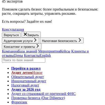
45 экспертов
Поможем сделать бизнес более прибыльным и безопасным:
расти, cокращать затраты, управлять рисками.
Есть вопросы? Задайте их нам!
Консультация
Вернуться
Закрыть
Аудиторские услуги
Налоговая безопасность
Консалтинг и проекты
Компания
База знаний
Мероприятия
Кейсы
Клиенты и
отзывы
Цены
Контакты
English
Перейти в раздел
Аудит летом
Новое
Обязательный аудит
Инициативный аудит
Налоговый аудит
Аудит за 2026 год
Аудит со страховкой от претензий ФНС
Проверка бизнеса (Due Diligence)
Форензик