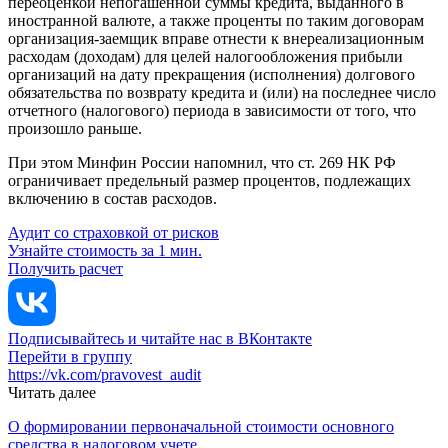
переоценкой непогашенной суммы кредита, выданного в
иностранной валюте, а также проценты по таким договорам
организация-заемщик вправе отнести к внереализационным
расходам (доходам) для целей налогообложения прибыли
организаций на дату прекращения (исполнения) долгового
обязательства по возврату кредита и (или) на последнее число
отчетного (налогового) периода в зависимости от того, что
произошло раньше.
При этом Минфин России напомнил, что ст. 269 НК РФ
ограничивает предельный размер процентов, подлежащих
включению в состав расходов.
Аудит со страховкой от рисков
Узнайте стоимость за 1 мин.
Получить расчет
Подписывайтесь и читайте нас в ВКонтакте
Перейти в группу
https://vk.com/pravovest_audit
Читать далее
О формировании первоначальной стоимости основного
средства в налоговом учете