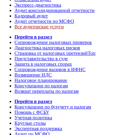
Экспресс-диагностика
Аудит консолидированной отчетности
Кадровый аудит
Аудит отчетности по МСФО
Все аудиторские услуги
Перейти в раздел
Сопровождение налоговых проверок
Диагностика налоговых рисков
Страховка от налоговых претензий
Топ
Представительство в суде
Защита в налоговых спорах
Сопровождение вызовов в ИФНС
Возмещение НДС
Налоговое планирование
Консультации по налогам
Возврат переплаты по налогам
Перейти в раздел
Консультации по бухучету и налогам
Помощь с ФСБУ
Учетная политика
Круглые столы
Экспертная поддержка
Аудит по МСФО