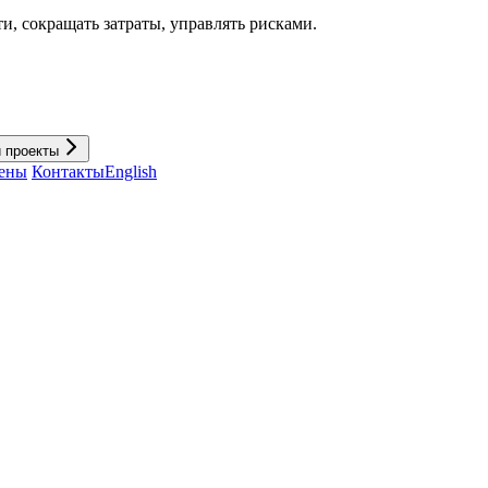
и, cокращать затраты, управлять рисками.
и проекты
ены
Контакты
English