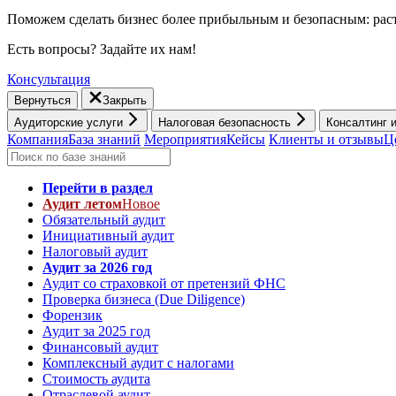
Поможем сделать бизнес более прибыльным и безопасным: раст
Есть вопросы? Задайте их нам!
Консультация
Вернуться
Закрыть
Аудиторские услуги
Налоговая безопасность
Консалтинг 
Компания
База знаний
Мероприятия
Кейсы
Клиенты и отзывы
Ц
Перейти в раздел
Аудит летом
Новое
Обязательный аудит
Инициативный аудит
Налоговый аудит
Аудит за 2026 год
Аудит со страховкой от претензий ФНС
Проверка бизнеса (Due Diligence)
Форензик
Аудит за 2025 год
Финансовый аудит
Комплексный аудит с налогами
Стоимость аудита
Отраслевой аудит