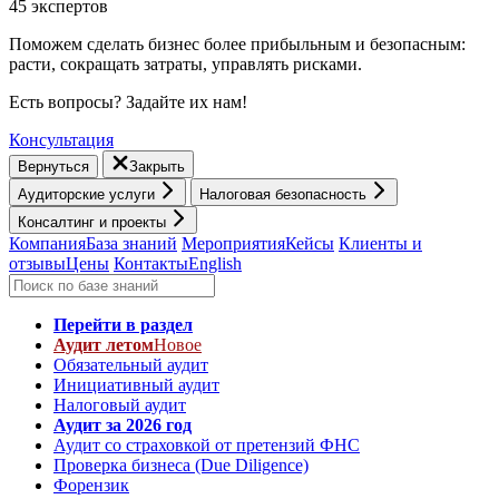
45 экспертов
Поможем сделать бизнес более прибыльным и безопасным:
расти, cокращать затраты, управлять рисками.
Есть вопросы? Задайте их нам!
Консультация
Вернуться
Закрыть
Аудиторские услуги
Налоговая безопасность
Консалтинг и проекты
Компания
База знаний
Мероприятия
Кейсы
Клиенты и
отзывы
Цены
Контакты
English
Перейти в раздел
Аудит летом
Новое
Обязательный аудит
Инициативный аудит
Налоговый аудит
Аудит за 2026 год
Аудит со страховкой от претензий ФНС
Проверка бизнеса (Due Diligence)
Форензик