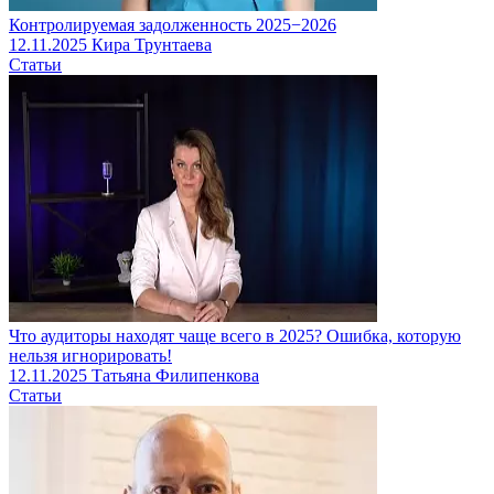
Контролируемая задолженность 2025−2026
12.11.2025
Кира Трунтаева
Статьи
Что аудиторы находят чаще всего в 2025? Ошибка, которую
нельзя игнорировать!
12.11.2025
Татьяна Филипенкова
Статьи