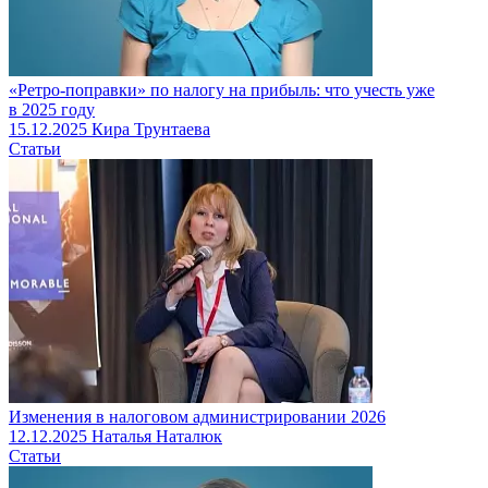
«Ретро-поправки» по налогу на прибыль: что учесть уже
в 2025 году
15.12.2025
Кира Трунтаева
Статьи
Изменения в налоговом администрировании 2026
12.12.2025
Наталья Наталюк
Статьи