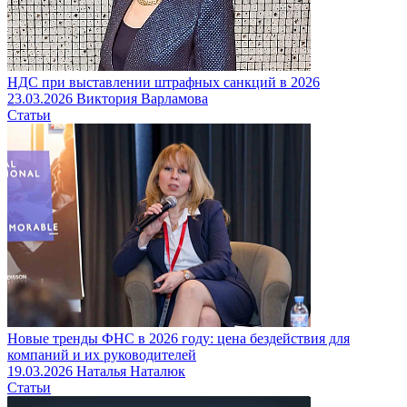
НДС при выставлении штрафных санкций в 2026
23.03.2026
Виктория Варламова
Статьи
Новые тренды ФНС в 2026 году: цена бездействия для
компаний и их руководителей
19.03.2026
Наталья Наталюк
Статьи