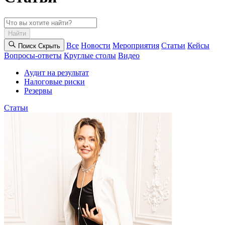
Найти
Все
Новости
Мероприятия
Статьи
Кейсы
Поиск
Cкрыть
Вопросы-ответы
Круглые столы
Видео
Аудит на результат
Налоговые риски
Резервы
Статьи