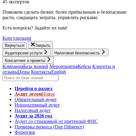
45 экспертов
Поможем сделать бизнес более прибыльным и безопасным:
расти, cокращать затраты, управлять рисками.
Есть вопросы? Задайте их нам!
Консультация
Вернуться
Закрыть
Аудиторские услуги
Налоговая безопасность
Консалтинг и проекты
Компания
База знаний
Мероприятия
Кейсы
Клиенты и
отзывы
Цены
Контакты
English
Перейти в раздел
Аудит летом
Новое
Обязательный аудит
Инициативный аудит
Налоговый аудит
Аудит за 2026 год
Аудит со страховкой от претензий ФНС
Проверка бизнеса (Due Diligence)
Форензик