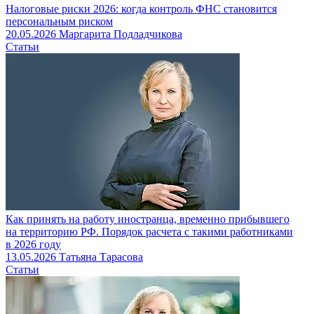
Налоговые риски 2026: когда контроль ФНС становится
персональным риском
20.05.2026
Маргарита Подладчикова
Статьи
Как принять на работу иностранца, временно прибывшего
на терри­торию РФ. Порядок расчета с такими работниками
в 2026 году
13.05.2026
Татьяна Тарасова
Статьи