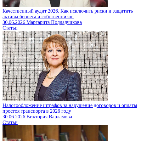
Качественный аудит 2026. Как исключить риски и защитить
активы бизнеса и собственников
30.06.2026
Маргарита Подладчикова
Статьи
Налогообложение штрафов за нарушение договоров и оплаты
простоя транспорта в 2026 году
30.06.2026
Виктория Варламова
Статьи