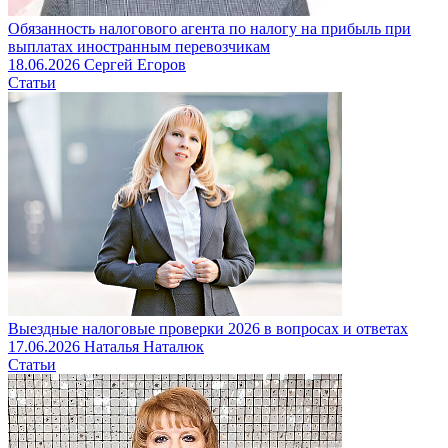
Обязанность налогового агента по налогу на прибыль при
выплатах иностранным перевозчикам
18.06.2026
Сергей Егоров
Статьи
Выездные налоговые проверки 2026 в вопросах и ответах
17.06.2026
Наталья Наталюк
Статьи