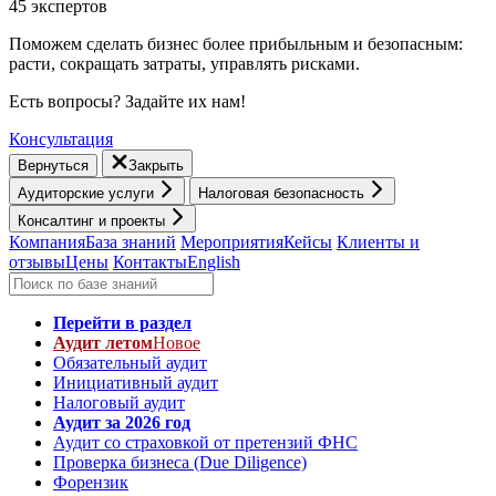
45 экспертов
Поможем сделать бизнес более прибыльным и безопасным:
расти, cокращать затраты, управлять рисками.
Есть вопросы? Задайте их нам!
Консультация
Вернуться
Закрыть
Аудиторские услуги
Налоговая безопасность
Консалтинг и проекты
Компания
База знаний
Мероприятия
Кейсы
Клиенты и
отзывы
Цены
Контакты
English
Перейти в раздел
Аудит летом
Новое
Обязательный аудит
Инициативный аудит
Налоговый аудит
Аудит за 2026 год
Аудит со страховкой от претензий ФНС
Проверка бизнеса (Due Diligence)
Форензик